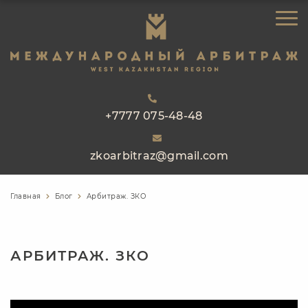
ЗАКАЗАТЬ ЗВОНОК
ГЛАВНАЯ
ОБ АРБИТРАЖЕ
НАПРАВЛЕНИЯ РАБОТЫ
РЕЕСТР АРБИТРОВ
+7777 075-48-48
ПРАКТИКА
zkoarbitraz@gmail.com
БЛОГ
КОНТАКТЫ
Главная
Блог
Арбитраж. ЗКО
АРБИТРАЖ. ЗКО