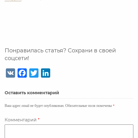
Понравилась статья? Сохрани в своей
соцсети!
V
F
T
L
K
a
w
i
c
i
n
Оставить комментарий
e
t
k
b
t
e
Ваш адрес email не будет опубликован.
Обязательные поля помечены
*
o
e
d
o
r
I
Комментарий
*
k
n