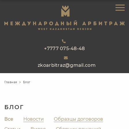
ЗАКАЗАТЬ ЗВОНОК
ГЛАВНАЯ
ОБ АРБИТРАЖЕ
НАПРАВЛЕНИЯ РАБОТЫ
РЕЕСТР АРБИТРОВ
+7777 075-48-48
ПРАКТИКА
zkoarbitraz@gmail.com
БЛОГ
КОНТАКТЫ
Главная
Блог
БЛОГ
Все
Новости
Образцы договоров