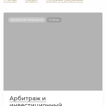
Статьи
Видео
Сборник решений
Еркебулан Мирманов
Статьи
Арбитраж и
инвестиционный