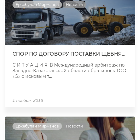
Еркебулан Мирманов
Новости
СПОР ПО ДОГОВОРУ ПОСТАВКИ ЩЕБНЯ…
С И Т У А Ц И Я: В Международный арбитраж по
Западно-Казахстанской области обратилось ТОО
«G» с исковым т...
1 ноября, 2018
Еркебулан Мирманов
Новости