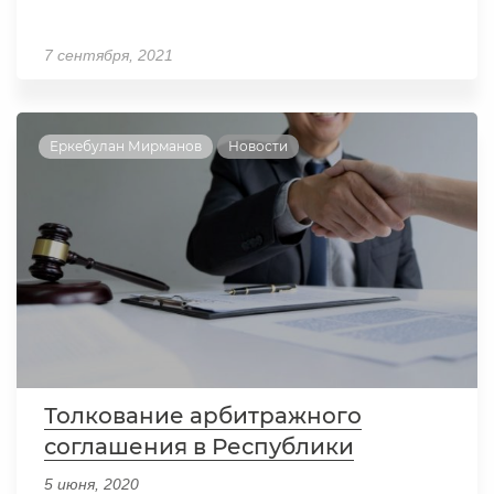
7 сентября, 2021
Еркебулан Мирманов
Новости
Толкование арбитражного
соглашения в Республики
Казахстан
5 июня, 2020