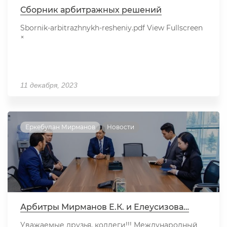
Сборник арбитражных решений
Sbornik-arbitrazhnykh-resheniy.pdf View Fullscreen
×
11 декабря, 2023
Еркебулан Мирманов
Новости
Арбитры Мирманов Е.К. и Елеусизова…
Уважаемые друзья, коллеги!!! Международный