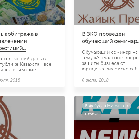
ь арбитража в
В ЗКО проведен
ивлечении
обучающий семинар
вестиций…
Обучающий семинар на
тему «Актуальные вопр
сегодняшний день в
защиты бизнеса от
публике Казахстан все
юридических рисков» б
ьшее внимание
проведен департам...
ляется привлечению
июля, 2018
6 июля, 2018
естиций, в том ч...
Еркебулан Мирманов
Статьи