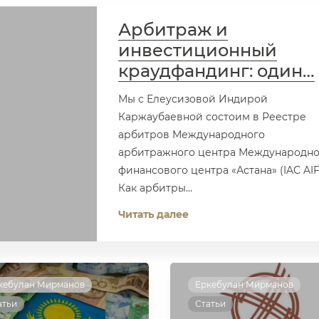
Арбитраж и
инвестиционный
краудфандинг: один…
Мы с Елеусизовой Индирой
Каржаубаевной состоим в Реестре
арбитров Международного
арбитражного центра Международно
финансового центра «Астана» (IAC AIF
Как арбитры…
Читать далее
кебулан Мирманов
Еркебулан Мирманов
атьи
Статьи