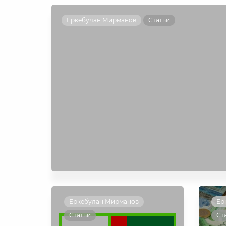
Еркебулан Мирманов
Статьи
Еркебулан Мирманов
Ер
Статьи
Ст