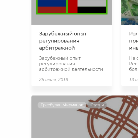
Зарубежный опыт
Рол
регулирования
пр
арбитражной
ин
деятельности
Зарубежный опыт
На 
регулирования
Рес
арбитражной деятельности
бол
показывает об актуальности
уде
25 июля, 2018
13 
арбитражного разбирател...
инв
Еркебулан Мирманов
Статьи