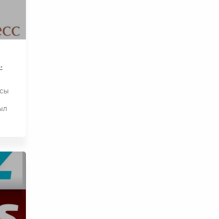
…
осы
ыл