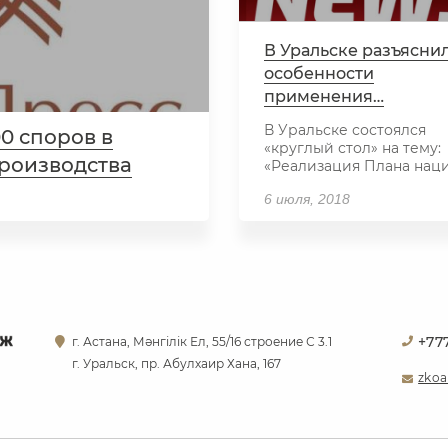
В Уральске разъясни
особенности
применения…
В Уральске состоялся
0 споров в
«круглый стол» на тему:
роизводства
«Реализация Плана нац
— об альтернативном
6 июля, 2018
урегулиров...
+77
г. Астана, Мәнгілік Ел, 55/16 строение С 3.1
г. Уральск, пр. Абулхаир Хана, 167
zkoa