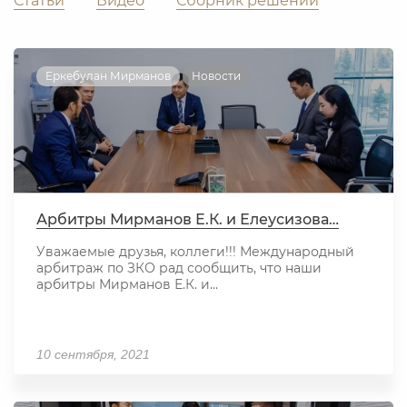
Статьи
Видео
Сборник решений
Еркебулан Мирманов
Новости
Арбитры Мирманов Е.К. и Елеусизова…
Уважаемые друзья, коллеги!!! Международный
арбитраж по ЗКО рад сообщить, что наши
арбитры Мирманов Е.К. и...
10 сентября, 2021