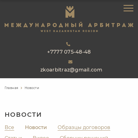
ЗАКАЗАТЬ ЗВОНОК
ГЛАВНАЯ
ОБ АРБИТРАЖЕ
НАПРАВЛЕНИЯ РАБОТЫ
РЕЕСТР АРБИТРОВ
+7777 075-48-48
ПРАКТИКА
zkoarbitraz@gmail.com
БЛОГ
КОНТАКТЫ
Главная
Новости
НОВОСТИ
Все
Новости
Образцы договоров