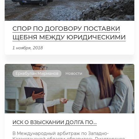
СПОР ПО ДОГОВОРУ ПОСТАВКИ
ЩЕБНЯ МЕЖДУ ЮРИДИЧЕСКИМИ
ЛИЦАМИ СУММА СДЕЛКИ…
1 ноября, 2018
Еркебулан Мирманов
Новости
ИСК О ВЗЫСКАНИИ ДОЛГА ПО…
В Международный арбитраж по Западно-