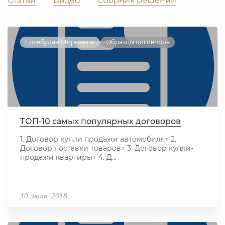
Статьи
Видео
Сборник решений
Еркебулан Мирманов
Образцы договоров
ТОП-10 самых популярных договоров
1. Договор купли продажи автомобиля+ 2.
Договор поставки товаров+ 3. Договор купли-
продажи квартиры+ 4. Д...
10 июля, 2018