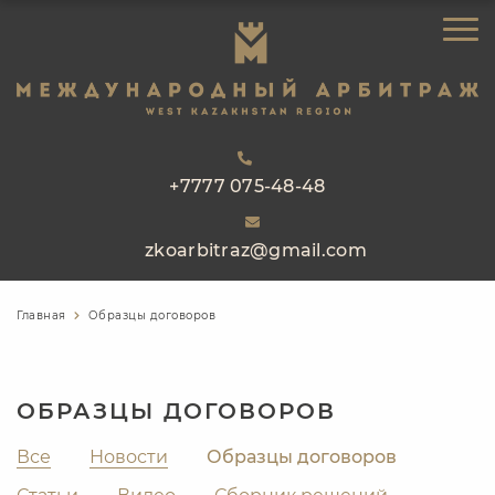
ЗАКАЗАТЬ ЗВОНОК
ГЛАВНАЯ
ОБ АРБИТРАЖЕ
НАПРАВЛЕНИЯ РАБОТЫ
РЕЕСТР АРБИТРОВ
+7777 075-48-48
ПРАКТИКА
zkoarbitraz@gmail.com
БЛОГ
КОНТАКТЫ
Главная
Образцы договоров
ОБРАЗЦЫ ДОГОВОРОВ
Все
Новости
Образцы договоров