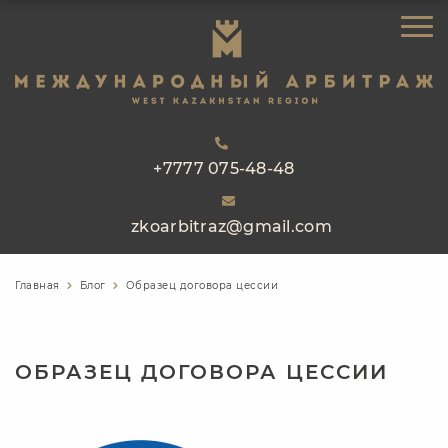
ЗАКАЗАТЬ ЗВОНОК
ГЛАВНАЯ
ОБ АРБИТРАЖЕ
НАПРАВЛЕНИЯ РАБОТЫ
РЕЕСТР АРБИТРОВ
+7777 075-48-48
ПРАКТИКА
zkoarbitraz@gmail.com
БЛОГ
КОНТАКТЫ
Главная
Блог
Образец договора цессии
ОБРАЗЕЦ ДОГОВОРА ЦЕССИИ