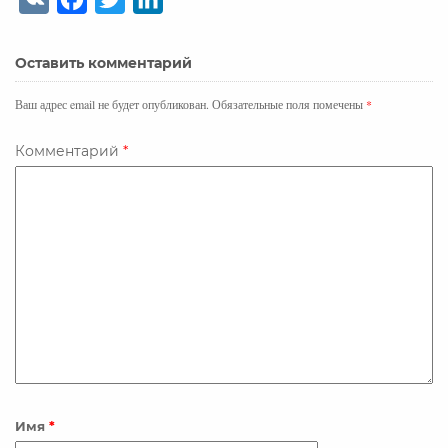
K
a
w
i
c
i
n
Оставить комментарий
e
t
k
b
t
e
Ваш адрес email не будет опубликован.
Обязательные поля помечены
*
o
e
d
o
r
I
Комментарий
*
k
n
Имя
*