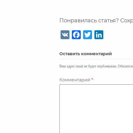
Понравилась статья? Сохр
V
F
T
L
K
a
w
i
c
i
n
Оставить комментарий
e
t
k
b
t
e
Ваш адрес email не будет опубликован.
Обязател
o
e
d
o
r
I
Комментарий
*
k
n