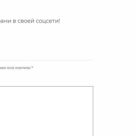
ани в своей соцсети!
ьные поля помечены
*