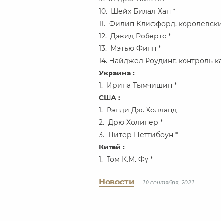
10. Шейх Билал Хан *
11. Филип Клиффорд, королевски
12. Дэвид Робертс *
13. Мэтью Финн *
14. Найджел Роудинг, контроль к
Украина :
1. Ирина Тымчишин *
США :
1. Рэнди Дж. Холланд
2. Дрю Холинер *
3. Питер Петтибоун *
Китай :
1. Том К.М. Фу *
Новости
,
10 сентября, 2021