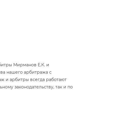
битры Мирманов Е.К. и
тва нашего арбитража с
ж и арбитры всегда работают
ному законодательству, так и по