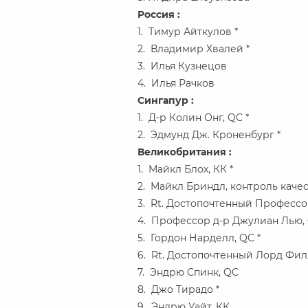
Россия :
1. Тимур Айткулов *
2. Владимир Хвалей *
3. Илья Кузнецов
4. Илья Рачков
Сингапур :
1. Д-р Колин Онг, QC *
2. Эдмунд Дж. Кроненбург *
Великобритания :
1. Майкл Блох, КК *
2. Майкл Бриндл, контроль каче
3. Rt. Достопочтенный Профессо
4. Профессор д-р Джулиан Лью,
5. Гордон Нарделл, QC *
6. Rt. Достопочтенный Лорд Филл
7. Эндрю Спинк, QC
8. Джо Тирадо *
9. Эндрю Уайт, КК