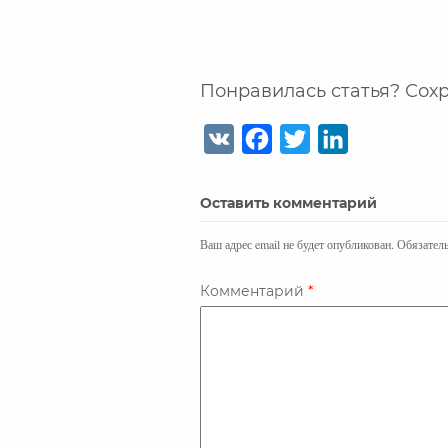
Понравилась статья? Сохр
V
F
T
L
K
a
w
i
c
i
n
Оставить комментарий
e
t
k
b
t
e
Ваш адрес email не будет опубликован.
Обязател
o
e
d
o
r
I
Комментарий
*
k
n