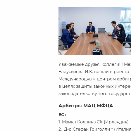
Уважаемые друзья, коллеги!!! М
Елеусизова И.К. вошли в реест
Международным центром арбитра
в целях защиты законных интере
законодательству того государс
Арбитры МАЦ МФЦА
ЕС :
1. Майкл Коллинз СК (Ирландия)
2. Д-р Стефан Григолли * (Италия