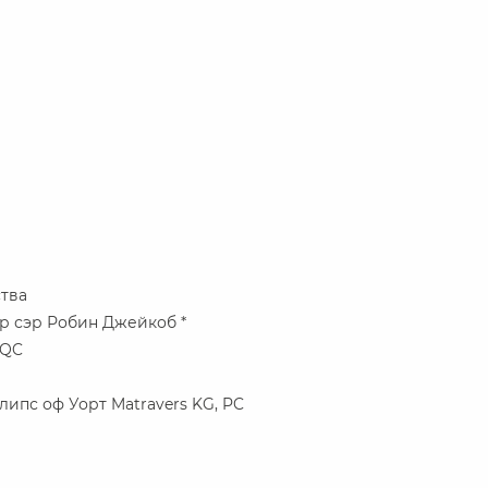
ства
р сэр Робин Джейкоб *
 QC
ипс оф Уорт Matravers KG, PC