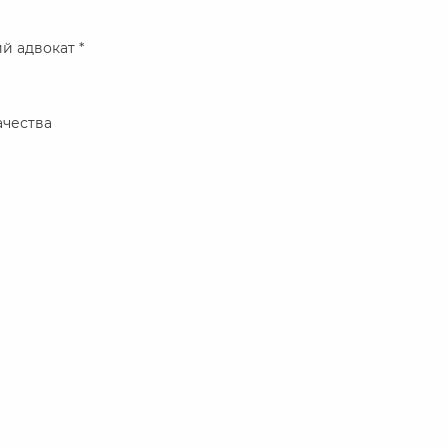
й адвокат *
ачества