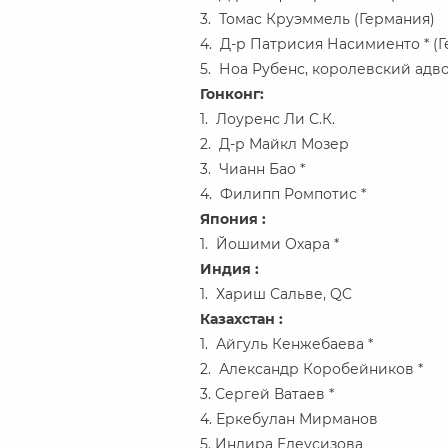
3. Томас Круэммель (Германия)
4. Д-р Патрисия Насимиенто * (
5. Ноа Рубенс, королевский адво
Гонконг:
1. Лоуренс Ли С.К.
2. Д-р Майкл Мозер
3. Чианн Бао *
4. Филипп Ромпотис *
Япония :
1. Йошими Охара *
Индия :
1. Хариш Сальве, QC
Казахстан :
1. Айгуль Кенжебаева *
2. Александр Коробейников *
3. Сергей Ватаев *
4. Еркебулан Мирманов
5. Индира Елеусизова