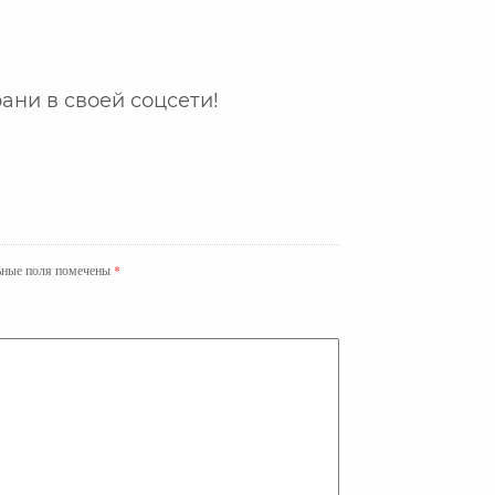
ани в своей соцсети!
ьные поля помечены
*