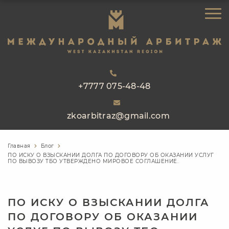
ЗАКАЗАТЬ ЗВОНОК
ГЛАВНАЯ
ОБ АРБИТРАЖЕ
НАПРАВЛЕНИЯ РАБОТЫ
РЕЕСТР АРБИТРОВ
+7777 075-48-48
ПРАКТИКА
zkoarbitraz@gmail.com
БЛОГ
КОНТАКТЫ
Главная
Блог
ПО ИСКУ О ВЗЫСКАНИИ ДОЛГА ПО ДОГОВОРУ ОБ ОКАЗАНИИ УСЛУГ
ПО ВЫВОЗУ ТБО УТВЕРЖДЕНО МИРОВОЕ СОГЛАШЕНИЕ.
ПО ИСКУ О ВЗЫСКАНИИ ДОЛГА
ПО ДОГОВОРУ ОБ ОКАЗАНИИ