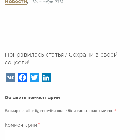
Новости
,
19 октября, 2018
Понравилась статья? Сохрани в своей
соцсети!
V
F
T
L
K
a
w
i
c
i
n
Оставить комментарий
e
t
k
b
t
e
Ваш адрес email не будет опубликован.
Обязательные поля помечены
*
o
e
d
o
r
I
Комментарий
*
k
n