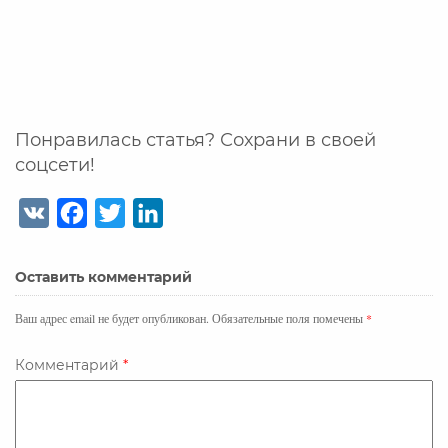
Понравилась статья? Сохрани в своей
соцсети!
V
F
T
L
K
a
w
i
c
i
n
Оставить комментарий
e
t
k
b
t
e
Ваш адрес email не будет опубликован.
Обязательные поля помечены
*
o
e
d
o
r
I
Комментарий
*
k
n