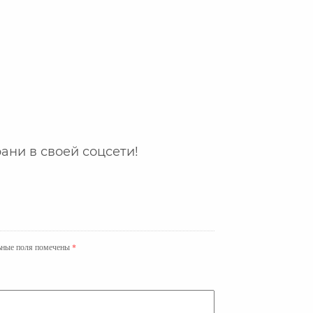
ани в своей соцсети!
ьные поля помечены
*