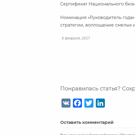
Сертификат Национального бизне
Номинация «Руководитель года»
стратегии, воплощение смелых 
6 февраля, 2017
Понравилась статья? Сохр
V
F
T
L
K
a
w
i
c
i
n
Оставить комментарий
e
t
k
b
t
e
Ваш адрес email не будет опубликован.
Обязател