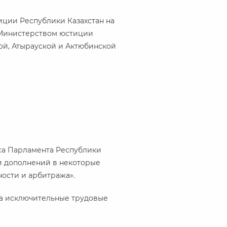
иции Республики Казахстан на
 Министерством юстиции
ой, Атырауской и Актюбинской
са Парламента Республики
и дополнений в некоторые
ности и арбитража».
за исключительные трудовые