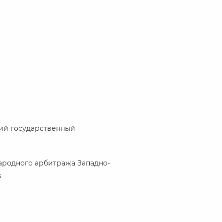
кий государственный
ародного арбитража Западно-
s