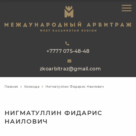
ЗАКАЗАТЬ ЗВОНОК
ГЛАВНАЯ
ОБ АРБИТРАЖЕ
НАПРАВЛЕНИЯ РАБОТЫ
РЕЕСТР АРБИТРОВ
+7777 075-48-48
ПРАКТИКА
zkoarbitraz@gmail.com
БЛОГ
КОНТАКТЫ
Главная
Команда
Нигматуллин Фидарис Наилович
НИГМАТУЛЛИН ФИДАРИС
НАИЛОВИЧ