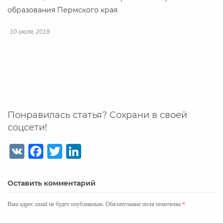
образования Пермского края
10 июля, 2018
Понравилась статья? Сохрани в своей
соцсети!
V
F
T
L
K
a
w
i
c
i
n
Оставить комментарий
e
t
k
b
t
e
Ваш адрес email не будет опубликован.
Обязательные поля помечены
*
o
e
d