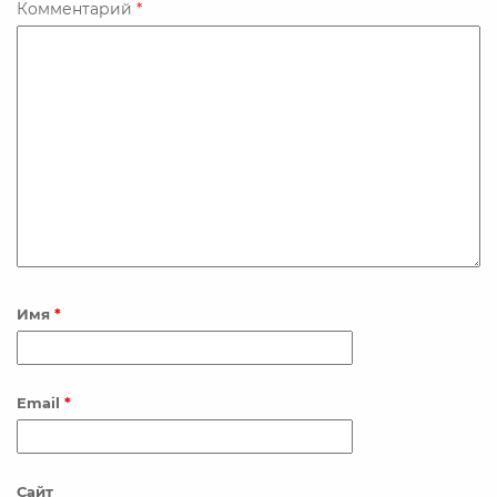
o
r
I
Комментарий
*
k
n
Имя
*
Email
*
Сайт