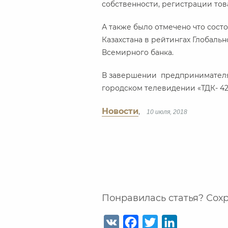
собственности, регистрации тов
А также было отмечено что сос
Казахстана в рейтингах Глобаль
Всемирного банка.
В завершении предпринимателя
городском телевидении «ТДК- 42
Новости
,
10 июля, 2018
Понравилась статья? Сохр
V
F
T
L