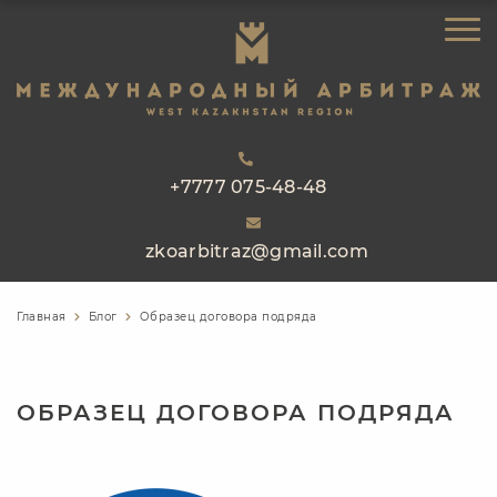
ЗАКАЗАТЬ ЗВОНОК
ГЛАВНАЯ
ОБ АРБИТРАЖЕ
НАПРАВЛЕНИЯ РАБОТЫ
РЕЕСТР АРБИТРОВ
+7777 075-48-48
ПРАКТИКА
zkoarbitraz@gmail.com
БЛОГ
КОНТАКТЫ
Главная
Блог
Образец договора подряда
ОБРАЗЕЦ ДОГОВОРА ПОДРЯДА