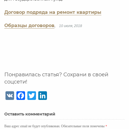
Договор подряда на ремонт квартиры
Образцы договоров
,
10 июля, 2018
Понравилась статья? Сохрани в своей
соцсети!
V
F
T
L
K
a
w
i
c
i
n
Оставить комментарий
e
t
k
b
t
e
Ваш адрес email не будет опубликован.
Обязательные поля помечены
*