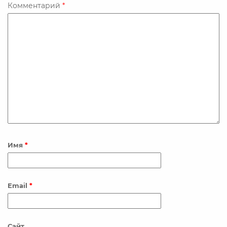
o
r
I
Комментарий
*
k
n
Имя
*
Email
*
Сайт