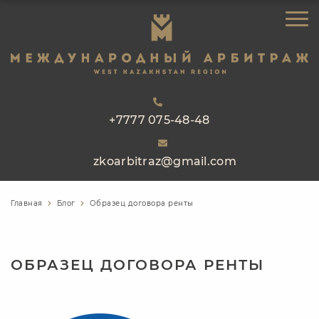
ЗАКАЗАТЬ ЗВОНОК
ГЛАВНАЯ
ОБ АРБИТРАЖЕ
НАПРАВЛЕНИЯ РАБОТЫ
РЕЕСТР АРБИТРОВ
+7777 075-48-48
ПРАКТИКА
zkoarbitraz@gmail.com
БЛОГ
КОНТАКТЫ
Главная
Блог
Образец договора ренты
ОБРАЗЕЦ ДОГОВОРА РЕНТЫ