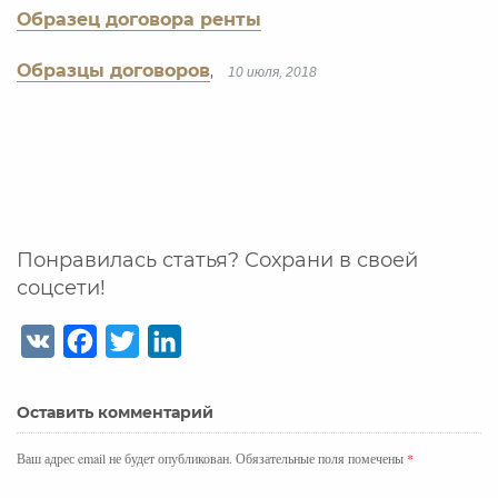
Образец договора ренты
Образцы договоров
,
10 июля, 2018
Понравилась статья? Сохрани в своей
соцсети!
V
F
T
L
K
a
w
i
c
i
n
Оставить комментарий
e
t
k
b
t
e
Ваш адрес email не будет опубликован.
Обязательные поля помечены
*
o
e
d