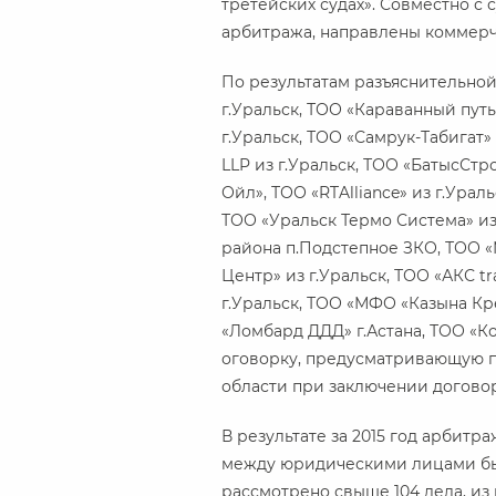
третейских судах». Совместно с
арбитража, направлены коммерч
По результатам разъяснительной
г.Уральск, ТОО «Караванный путь
г.Уральск, ТОО «Самрук-Табигат» 
LLP из г.Уральск, ТОО «БатысСтро
Ойл», ТОО «RTAlliance» из г.Ура
ТОО «Уральск Термо Система» из 
района п.Подстепное ЗКО, ТОО «
Центр» из г.Уральск, ТОО «АКС t
г.Уральск, ТОО «МФО «Казына Кре
«Ломбард ДДД» г.Астана, ТОО «К
оговорку, предусматривающую п
области при заключении договоро
В результате за 2015 год арбитраж
между юридическими лицами б
рассмотрено свыше 104 дела, и