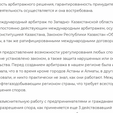
ость арбитражного решения, гарантированность принудите
ятельность осуществляется и она востребована.
 Международный арбитраж по Западно- Казахстанской област
, постоянно действующим международным арбитражем, о
Конституцией Казахстана, Законом Республики Казахстан «
ы, а так же ратифицированными международными договор
я предоставление возможности урегулирования любых спо
не установлено законом, а также защита нарушенных или 
ства. Перед созданием арбитража в нашем регионе была и
ала, что в то время кроме городов Астаны и Алматы, в други
вали, и никто практически не знал, как они работают. Межд
ефтегазодобывающим регионом страны, что требует всесто
шения споров.
разъяснительную работу с предпринимателями и гражданами,
разрешения спора, как применяется еще 3 действовавший 