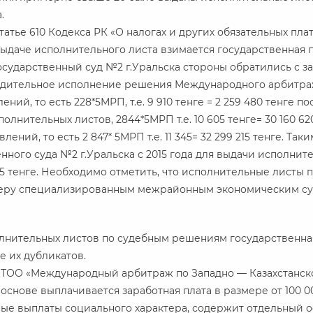
.
статье 610 Кодекса РК «О налогах и других обязательных пл
 выдаче исполнительного листа взимается государственная
осударственный суд №2 г.Уральска стороны обратились с з
удительное исполнение решения Международного арбитра
ний, то есть 228*5МРП, т.е. 9 910 тенге = 2 259 480 тенге п
олнительных листов, 2844*5МРП т.е. 10 605 тенге= 30 160 62
лений, то есть 2 847* 5МРП т.е. 11 345= 32 299 215 тенге. Т
енного суда №2 г.Уральска с 2015 года для выдачи исполни
5 тенге. Необходимо отметить, что исполнительные листы по
меру специализированным межрайонным экономическим су
лнительных листов по судебным решениям государственная
 их дубликатов.
 ТОО «Международный арбитраж по Западно — Казахстанско
основе выплачивается заработная плата в размере от 100 00
ые выплаты социального характера, содержит отдельный о