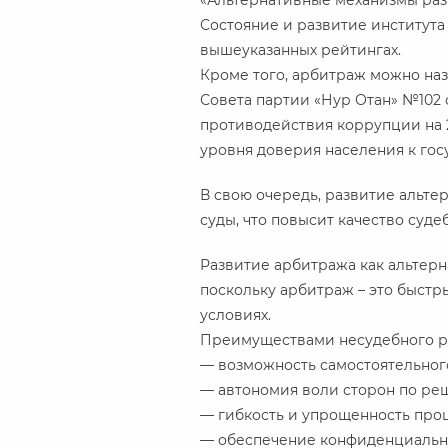
«Альтернативные механизмы раз
Состояние и развитие института
вышеуказанных рейтингах.
Кроме того, арбитраж можно на
Совета партии «Нур Отан» №102 
противодействия коррупции на 20
уровня доверия населения к гос
В свою очередь, развитие альте
суды, что повысит качество суд
Развитие арбитража как альтерн
поскольку арбитраж – это быст
условиях.
Преимуществами несудебного р
— возможность самостоятельног
— автономия воли сторон по ре
— гибкость и упрощенность проц
— обеспечение конфиденциально