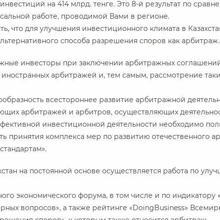
нвестиций на 414 млрд. тенге. Это 8-й результат по сравн
сальной работе, проводимой Вами в регионе.
ть, что для улучшения инвестиционного климата в Казахс
льтернативного способа разрешения споров как арбитраж.
бежные инвесторы при заключении арбитражных соглашени
иностранных арбитражей и, тем самым, рассмотрение таки
ообразность всестороннее развитие арбитражной деятельн
ющих арбитражей и арбитров, осуществляющих деятельност
 эффективной инвестиционной деятельности необходимо по
ть принятия комплекса мер по развитию отечественного а
тандартам».
ахстан на постоянной основе осуществляется работа по улу
ого экономического форума, в том числе и по индикатору
рных вопросов», а также рейтинге «DoingBusiness» Всемир