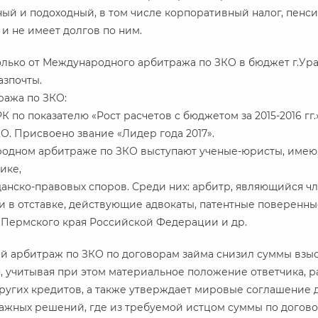
ый и подоходный, в том числе корпоративный налог, пенс
 и не имеет долгов по ним.
только от Международного арбитража по ЗКО в бюджет г.Урал
Казпочты.
ажа по ЗКО:
 по показателю «Рост расчетов с бюджетом за 2015-2016 гг.»
О. Присвоено звание «Лидер года 2017».
родном арбитраже по ЗКО выступают ученые-юристы, имею
тике,
анско-правовых споров. Среди них: арбитр, являющийся ч
 в отставке, действующие адвокаты, патентные поверенны
 Пермского края Российской Федерации и др.
й арбитраж по ЗКО по договорам займа снизил суммы взыс
, учитывая при этом материальное положение ответчика, р
угих кредитов, а также утверждает мировые соглашение д
ражных решений, где из требуемой истцом суммы по догов