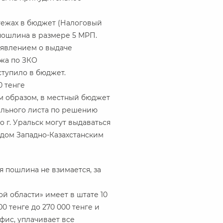
атежах в бюджет (Налоговый
 пошлина в размере 5 МРП.
аявлением о выдаче
жа по ЗКО
оступило в бюджет.
0 тенге
аким образом, в местный бюджет
тельного листа по решению
 г. Уральск могут выдаваться
дом Западно-Казахстанским
 пошлина не взимается, за
й области» имеет в штате 10
0 тенге до 270 000 тенге и
фис, уплачивает все