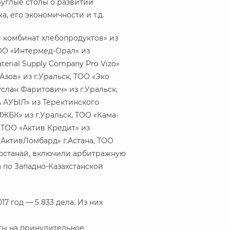
руглые столы о развитии
 его экономичности и т.д.
й комбинат хлебопродуктов» из
 ТОО «Интермед-Орал» из
terial Supply Company Pro Vizo»
Азов» из г.Уральск, ТОО «Эко
услан Фаритович» из г.Уральск,
ЗА АУЫЛ» из Теректинского
ЖБК» из г.Уральск, ТОО «Кама-
, ТОО «Актив Кредит» из
 «АктивЛомбард» г.Астана, ТОО
 Костанай, включили арбитражную
по Западно-Казахстанской
17 год — 5 833 дела. Из них
ты на принудительное