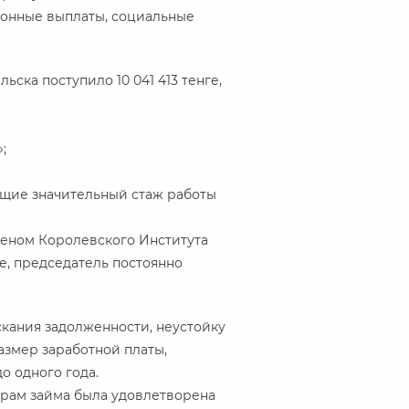
ионные выплаты, социальные
ьска поступило 10 041 413 тенге,
;
щие значительный стаж работы
леном Королевского Института
е, председатель постоянно
кания задолженности, неустойку
азмер заработной платы,
о одного года.
орам займа была удовлетворена