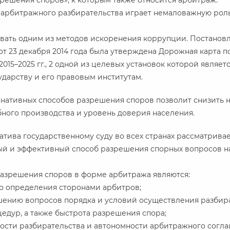
решения споров», к которым также относится арбитраж.
 арбитражного разбирательства играет немаловажную роль
звать одним из методов искоренения коррупции. Постано
от 23 декабря 2014 года была утверждена Дорожная карта
15–2025 гг., 2 одной из целевых установок которой являе
ударству и его правовым институтам.
рнативных способов разрешения споров позволит снизить н
ебного производства и уровень доверия населения.
атива государственному суду во всех странах рассматрива
рый и эффективный способ разрешения спорных вопросов 
азрешения споров в форме арбитража являются:
о определения сторонами арбитров;
шению вопросов порядка и условий осуществления разбира
едур, а также быстрота разрешения спора;
сти разбирательства и автономности арбитражного согла