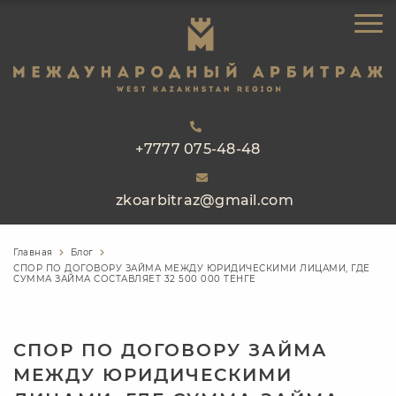
ЗАКАЗАТЬ ЗВОНОК
ГЛАВНАЯ
ОБ АРБИТРАЖЕ
НАПРАВЛЕНИЯ РАБОТЫ
РЕЕСТР АРБИТРОВ
+7777 075-48-48
ПРАКТИКА
zkoarbitraz@gmail.com
БЛОГ
КОНТАКТЫ
Главная
Блог
СПОР ПО ДОГОВОРУ ЗАЙМА МЕЖДУ ЮРИДИЧЕСКИМИ ЛИЦАМИ, ГДЕ
СУММА ЗАЙМА СОСТАВЛЯЕТ 32 500 000 ТЕНГЕ
СПОР ПО ДОГОВОРУ ЗАЙМА
МЕЖДУ ЮРИДИЧЕСКИМИ