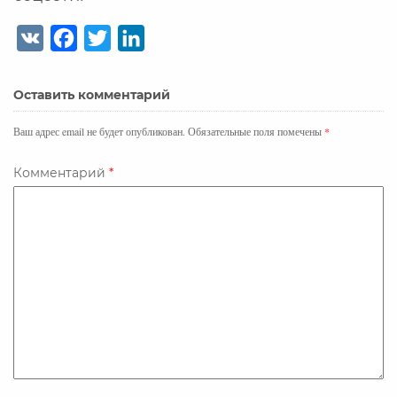
V
F
T
L
K
a
w
i
c
i
n
Оставить комментарий
e
t
k
b
t
e
Ваш адрес email не будет опубликован.
Обязательные поля помечены
*
o
e
d
o
r
I
Комментарий
*
k
n