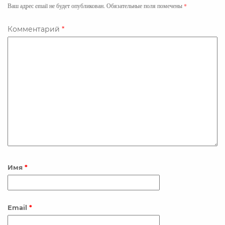
b
t
e
Ваш адрес email не будет опубликован.
Обязательные поля помечены
*
o
e
d
o
r
I
Комментарий
*
k
n
Имя
*
Email
*