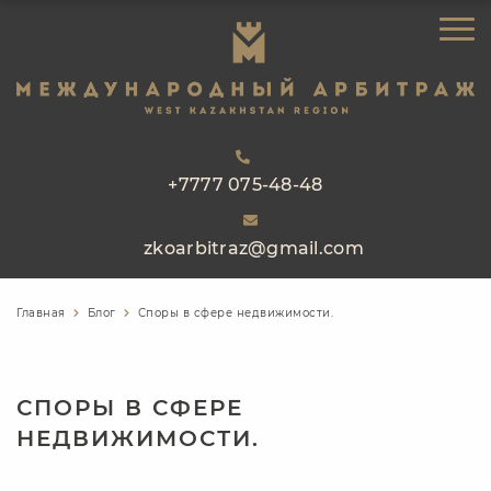
ЗАКАЗАТЬ ЗВОНОК
ГЛАВНАЯ
ОБ АРБИТРАЖЕ
НАПРАВЛЕНИЯ РАБОТЫ
РЕЕСТР АРБИТРОВ
+7777 075-48-48
ПРАКТИКА
zkoarbitraz@gmail.com
БЛОГ
КОНТАКТЫ
Главная
Блог
Споры в сфере недвижимости.
СПОРЫ В СФЕРЕ
НЕДВИЖИМОСТИ.