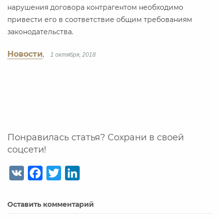
нарушения договора контрагентом необходимо
привести его в соответствие общим требованиям
законодательства.
Новости
,
1 октября, 2018
Понравилась статья? Сохрани в своей
соцсети!
V
F
T
L
K
a
w
i
c
i
n
Оставить комментарий
e
t
k